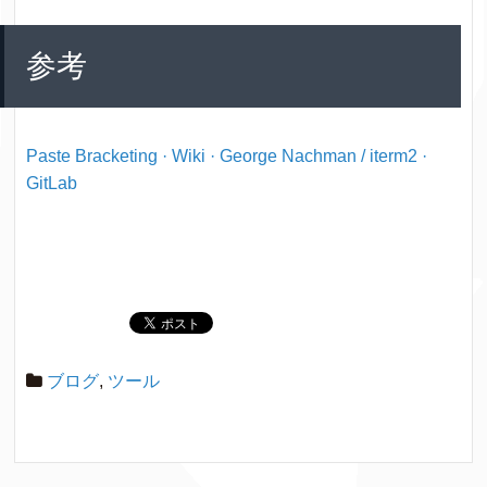
参考
Paste Bracketing · Wiki · George Nachman / iterm2 ·
GitLab
ブログ
,
ツール