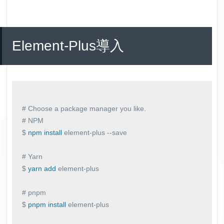
Element-Plus導入
# NPM
$ 
npm
install
 element-plus --save

# Yarn
$ 
yarn
add
 element-plus

# pnpm
$ 
pnpm
install