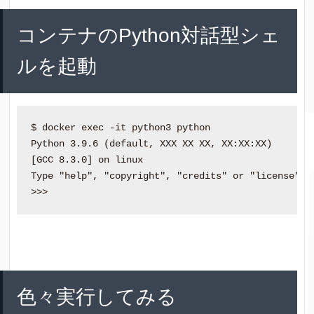
コンテナのPython対話型シェ
ルを起動
$ docker exec -it python3 python

Python 3.9.6 (default, XXX XX XX, XX:XX:XX)

[GCC 8.3.0] on linux

Type "help", "copyright", "credits" or "license" fo
色々実行してみる