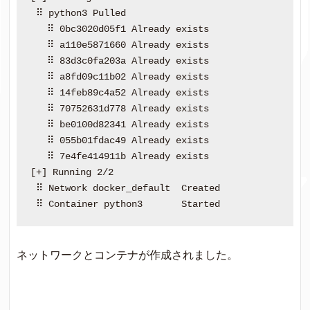
 ⠿ python3 Pulled                                 
   ⠿ 0bc3020d05f1 Already exists                  
   ⠿ a110e5871660 Already exists                  
   ⠿ 83d3c0fa203a Already exists                  
   ⠿ a8fd09c11b02 Already exists                  
   ⠿ 14feb89c4a52 Already exists                  
   ⠿ 70752631d778 Already exists                  
   ⠿ be0100d82341 Already exists                  
   ⠿ 055b01fdac49 Already exists                  
   ⠿ 7e4fe414911b Already exists                  
[+] Running 2/2

 ⠿ Network docker_default  Created                
ネットワークとコンテナが作成されました。